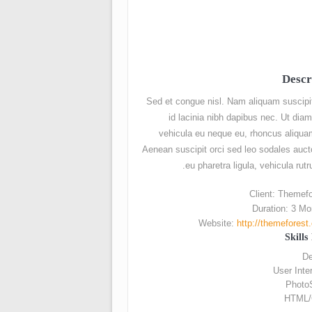
Descr
Sed et congue nisl. Nam aliquam suscipi
id lacinia nibh dapibus nec. Ut dia
vehicula eu neque eu, rhoncus aliquam
Aenean suscipit orci sed leo sodales auc
eu pharetra ligula, vehicula rutr
Client: Themef
Duration: 3 Mo
Website:
http://themefores
Skills
De
User Inte
Photo
HTML