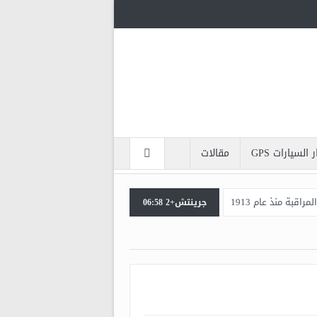
السيارات GPS
مقالات
راقبة منذ عام 1913
جرينتش+2 06:58
ا في كاميرا المراقبة
ة أم انتهاكاً للحريات
ميرات المراقبة الخفية
نظام المراقبة الناجح