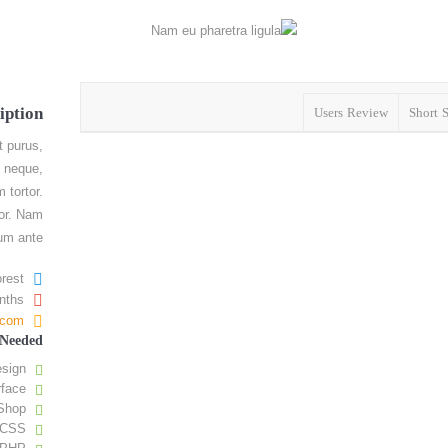
iption
Users Review
Short 
t purus,
m neque,
 tortor.
tor. Nam
um ante.
orest
nths
t.com
 Needed
sign
rface
Shop
/CSS